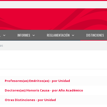
L
INFORMES
REGLAMENTACIÓN
DISTINCIONES
as
Profesores(as) Eméritos(as) - por Unidad
Doctores(as) Honoris Causa - por Año Académico
Otras Distinciones - por Unidad