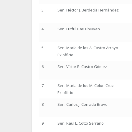
3.
Sen. Héctor J. Berdecía Hernández
4.
Sen. Lutful Bari Bhuiyan
5.
Sen. María de los Á. Castro Arroyo
Ex officio
6.
Sen. Víctor R. Castro Gómez
7.
Sen. María de los M. Colón Cruz
Ex officio
8.
Sen. Carlos J. Corrada Bravo
9.
Sen. Raúl L. Cotto Serrano