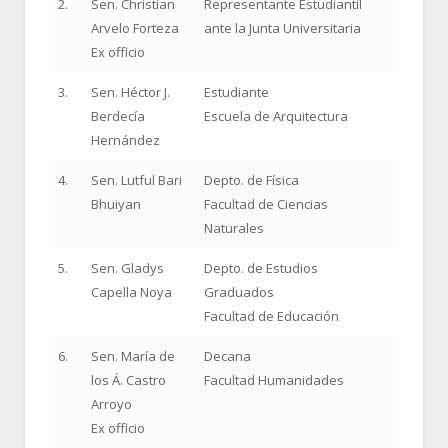
2.
Sen. Christian
Representante Estudiantil
Arvelo Forteza
ante la Junta Universitaria
Ex officio
3.
Sen. Héctor J.
Estudiante
Berdecía
Escuela de Arquitectura
Hernández
4.
Sen. Lutful Bari
Depto. de Física
Bhuiyan
Facultad de Ciencias
Naturales
5.
Sen. Gladys
Depto. de Estudios
Capella Noya
Graduados
Facultad de Educación
6.
Sen. María de
Decana
los Á. Castro
Facultad Humanidades
Arroyo
Ex officio