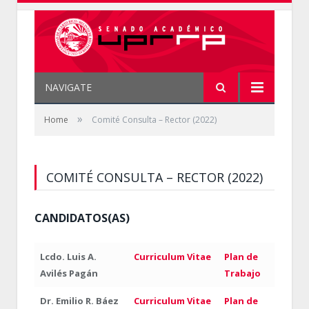
NAVIGATE
»
Home
Comité Consulta – Rector (2022)
COMITÉ CONSULTA – RECTOR (2022)
CANDIDATOS(AS)
Lcdo. Luis A.
Curriculum Vitae
Plan de
Avilés Pagán
Trabajo
Dr. Emilio R. Báez
Curriculum Vitae
Plan de