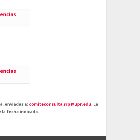
encias
encias
ia, enviadas a:
comiteconsulta.rrp@upr.edu
. La
 la fecha indicada.