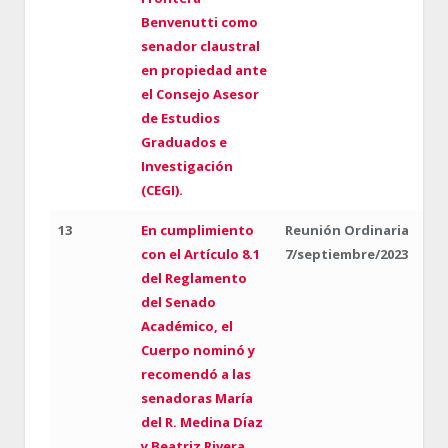
Benvenutti como
senador claustral
en propiedad ante
el Consejo Asesor
de Estudios
Graduados e
Investigación
(CEGI).
13
En cumplimiento
Reunión Ordinaria
con el Artículo 8.1
7/septiembre/2023
del Reglamento
del Senado
Académico, el
Cuerpo nominó y
recomendó a las
senadoras María
del R. Medina Díaz
y Beatriz Rivera